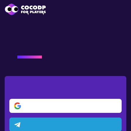
"Bienvenido de nuevo a
Cocodp
,
terrícola."
Por favor, inicie sesión
Iniciar sesión con Google
Iniciar sesión con Telegram
Cargando