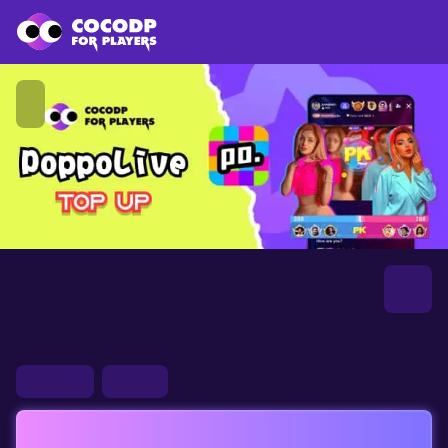
PoppoLive
5.0
2966 評論
安全支付
交货快
邀請好友，即可獲得
5%OFF
折扣！點擊立即邀請