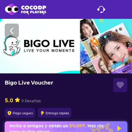
Bigo Live Voucher
5.0
9 Reseñas
Pago seguro
Entrega rápida
Invita a amigos y obtén un
5%OFF
. Haz clic
para invitar ahora