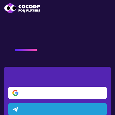
"Bienvenido de nuevo a
Cocodp
,
terrícola."
Por favor, inicie sesión
Iniciar sesión con Google
Iniciar sesión con Telegram